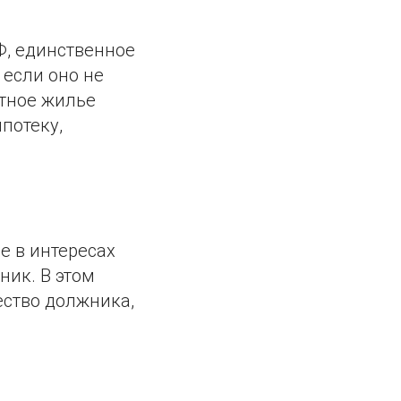
Ф, единственное
 если оно не
стное жилье
потеку,
не в интересах
ник. В этом
ество должника,