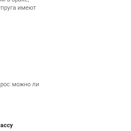
супруга имеют
прос: можно ли
массу