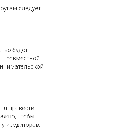
пругам следует
ство будет
 — совместной.
принимательской
ысл провести
важно, чтобы
 у кредиторов.