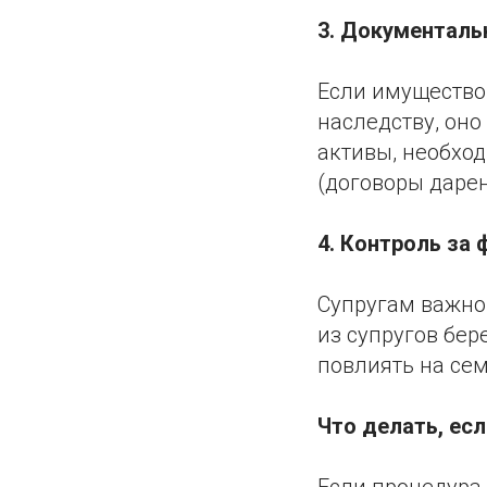
3. Документаль
Если имущество 
наследству, оно
активы, необхо
(договоры дарени
4. Контроль за
Супругам важно 
из супругов бер
повлиять на се
Что делать, ес
Если процедура 