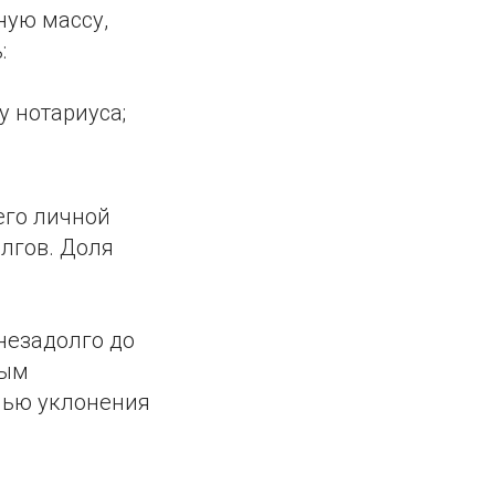
ную массу,
:
 нотариуса;
его личной
лгов. Доля
незадолго до
ным
елью уклонения