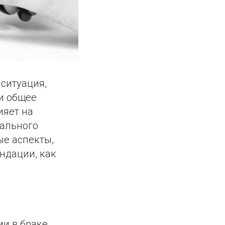
 ситуация,
 и общее
ияет на
тального
ые аспекты,
ндации, как
и в браке,