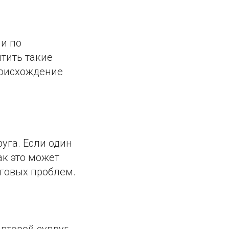
ли по
итить такие
роисхождение
уга. Если один
ак это может
говых проблем.
 второй супруг