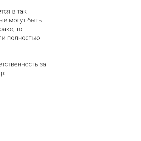
тся в так
ые могут быть
аке, то
ли полностью
етственность за
р: